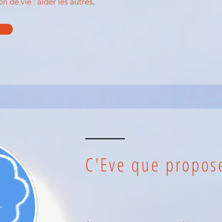
n de vie : aider les autres
.
C'Eve que propose