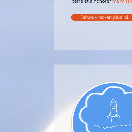
terre et à honorer
ma missio
Découvrez-en plus ici...