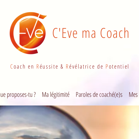
C'Eve ma Coach
C
oach en
R
éussite &
R
évélatrice de
P
otentiel
que proposes-tu ?
Ma légitimité
Paroles de coaché(e)s
Mes 