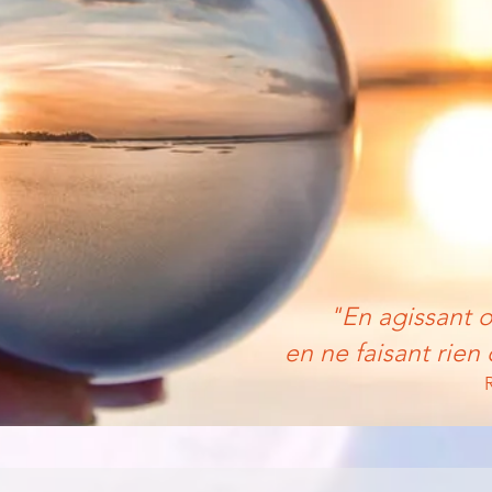
"En agissant o
en ne faisant rien